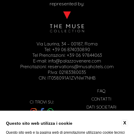
represented by:
Via Laurina, 34 – 00187, Roma
Tel:
+39 06 874030890
Tel Prenotazioni:
+39 06 97844063
E-mail:
info@palazzovenere.com
Prenotazioni:
reservations@musahotels.com
P.Iva: 02183380035
CIN: IT058091A1ZVNW7NHB
FAQ
CONTATTI
CI TROVI SU:
DATI SOCIETARI
PRIVACY
X
LAVORA CON NOI
Questo sito web utilizza i cookie
Iscriviti alla nostra newsletter
COOKIE POLICY
Questo sito web e la pagina web di prenotazione utilizzano cookie tecnici