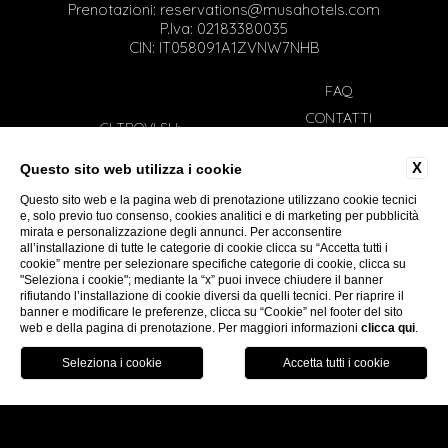
Prenotazioni:
reservations@musahotels.com
P.Iva: 02183380035
CIN: IT058091A1ZVNW7NHB
FAQ
CONTATTI
CI TROVI SU:
DATI SOCIETARI
X
Questo sito web utilizza i cookie
PRIVACY
LAVORA CON NOI
Questo sito web e la pagina web di prenotazione utilizzano cookie tecnici
Iscriviti alla nostra newsletter
e, solo previo tuo consenso, cookies analitici e di marketing per pubblicità
COOKIE POLICY
mirata e personalizzazione degli annunci. Per acconsentire
all’installazione di tutte le categorie di cookie clicca su “Accetta tutti i
ACCESSIBILITÀ
cookie” mentre per selezionare specifiche categorie di cookie, clicca su
"Seleziona i cookie"; mediante la “x” puoi invece chiudere il banner
rifiutando l’installazione di cookie diversi da quelli tecnici. Per riaprire il
banner e modificare le preferenze, clicca su “Cookie” nel footer del sito
web e della pagina di prenotazione. Per maggiori informazioni
clicca qui
.
WEBSITE BY BLASTNESS
PRENOTA