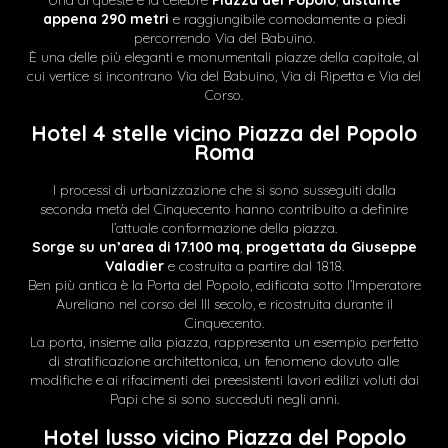
Una di queste è la celebre
Piazza del Popolo
,
distante
appena 290 metri
e raggiungibile comodamente a piedi
percorrendo Via del Babuino.
È una delle più eleganti e monumentali piazze della capitale, al
cui vertice si incontrano Via del Babuino, Via di Ripetta e Via del
Corso.
Hotel 4 stelle vicino Piazza del Popolo
Roma
I processi di urbanizzazione che si sono susseguiti dalla
seconda metà del Cinquecento hanno contribuito a definire
l’attuale conformazione della piazza.
Sorge su un’area di 17.100 mq
,
progettata da Giuseppe
Valadier
e costruita a partire dal 1818.
Ben più antica è la Porta del Popolo, edificata sotto l’Imperatore
Aureliano nel corso del III secolo, e ricostruita durante il
Cinquecento.
La porta, insieme alla piazza, rappresenta un esempio perfetto
di stratificazione architettonica, un fenomeno dovuto alle
modifiche e ai rifacimenti dei preesistenti lavori edilizi voluti dai
Papi che si sono succeduti negli anni.
Hotel lusso vicino Piazza del Popolo