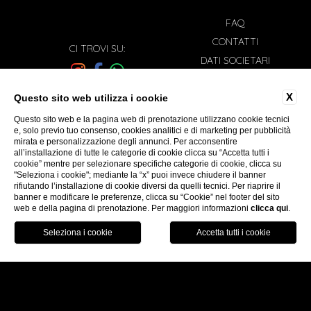
FAQ
CONTATTI
CI TROVI SU:
DATI SOCIETARI
PRIVACY
X
LAVORA CON NOI
Questo sito web utilizza i cookie
Iscriviti alla nostra newsletter
COOKIE POLICY
Questo sito web e la pagina web di prenotazione utilizzano cookie tecnici
e, solo previo tuo consenso, cookies analitici e di marketing per pubblicità
ACCESSIBILITÀ
mirata e personalizzazione degli annunci. Per acconsentire
all’installazione di tutte le categorie di cookie clicca su “Accetta tutti i
cookie” mentre per selezionare specifiche categorie di cookie, clicca su
"Seleziona i cookie"; mediante la “x” puoi invece chiudere il banner
rifiutando l’installazione di cookie diversi da quelli tecnici. Per riaprire il
WEBSITE BY BLASTNESS
banner e modificare le preferenze, clicca su “Cookie” nel footer del sito
web e della pagina di prenotazione. Per maggiori informazioni
clicca qui
.
PRENOTA