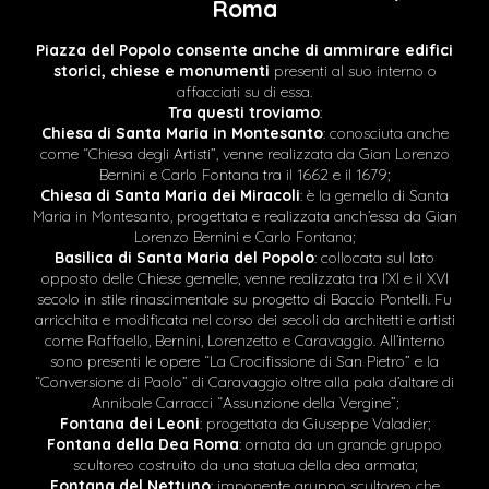
Roma
Piazza del Popolo consente anche di ammirare edifici
storici, chiese e monumenti
presenti al suo interno o
affacciati su di essa.
Tra questi troviamo
:
Chiesa di Santa Maria in Montesanto
: conosciuta anche
come “Chiesa degli Artisti”, venne realizzata da Gian Lorenzo
Bernini e Carlo Fontana tra il 1662 e il 1679;
Chiesa di Santa Maria dei Miracoli
: è la gemella di Santa
Maria in Montesanto, progettata e realizzata anch’essa da Gian
Lorenzo Bernini e Carlo Fontana;
Basilica di Santa Maria del Popolo
: collocata sul lato
opposto delle Chiese gemelle, venne realizzata tra l’XI e il XVI
secolo in stile rinascimentale su progetto di Baccio Pontelli. Fu
arricchita e modificata nel corso dei secoli da architetti e artisti
come Raffaello, Bernini, Lorenzetto e Caravaggio. All’interno
sono presenti le opere “La Crocifissione di San Pietro” e la
“Conversione di Paolo” di Caravaggio oltre alla pala d’altare di
Annibale Carracci “Assunzione della Vergine”;
Fontana dei Leoni
: progettata da Giuseppe Valadier;
Fontana della Dea Roma
: ornata da un grande gruppo
scultoreo costruito da una statua della dea armata;
Fontana del Nettuno
: imponente gruppo scultoreo che